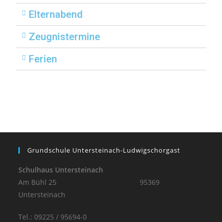
Elternabend
Zeugnistermine
Ferien
Grundschule Untersteinach-Ludwigschorgast
Schulhaus Untersteinach
Am Bühl 25 95369
Untersteinach
Tel.: 09225 / 95694-0